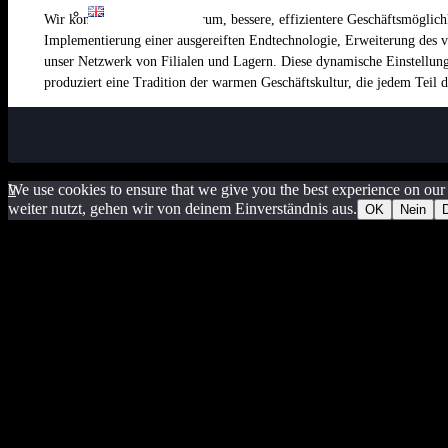
Wir konkurrieren immer darum, bessere, effizientere Geschäftsmöglichk
Implementierung einer ausgereiften Endtechnologie, Erweiterung des 
unser Netzwerk von Filialen und Lagern. Diese dynamische Einstellung 
produziert eine Tradition der warmen Geschäftskultur, die jedem Teil
We use cookies to ensure that we give you the best experience on our 

weiter nutzt, gehen wir von deinem Einverständnis aus.
OK
Nein