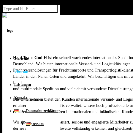
Skip to Content
Hani Trans GmbH
ist ein schnell wachsendes internationales Spediti
Startseite
Deutschland. Wir bieten internationale Versand- und Logistiklösungen. 
Frachtversandlösungen für Frachttransporte und Transportlogistikdien
Über uns
Länder in den Nahen Osten und umgekehrt. Wir beschäftigen uns mit all
Land
Leistungen
und multimodale Spedition und viele damit verbundene Dienstleistung
Kontakt
Das Unternehmen bietet den Kunden internationale Versand- und Logi
erfahrener Management-Profis verwaltet. Unsere hoch professionelle u
Datenschutzerklärung
erfahrenes Team bietet unseren internationalen und inländischen Kunde
Wir sind immer daran interessiert, seriöse und engagierte Mitarbeiter 
Impressum
der sie ihre Stärke und Reichweite vollständig erkennen und gleichzeiti